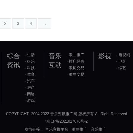
2
3
4
→
综合
音乐
影视
· 生活
· 歌曲推广
· 电视剧
· 娱乐
· 推广经验
· 电影
资讯
互动
· 科技
· 歌词交易
· 综艺
· 体育
· 歌曲交易
· 汽车
· 房产
· 网络
· 游戏
COPYRIGHT 2004-2022 音乐资讯推广网 版权所有 All Right Reserved
湘ICP备2021017678号-2
友情链接：
音乐宣推平台
歌曲推广
音乐推广