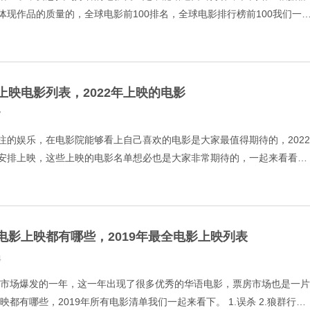
体现作品的质量的，全球电影前100排名，全球电影排行榜前100我们一
救赎 9.7 2.霸王别姬 9.6 3.阿甘正
2上映电影列表，2022年上映的电影
7
注的娱乐，在电影院能够看上自己喜欢的电影是大家最值得期待的，2022
安排上映，这些上映的电影名单想必也是大家非常期待的，一起来看看
，2022年上映的电影。 1.DC萌宠特遣队 2.KI
19电影上映都有哪些，2019年最全电影上映列表
4
电影市场爆发的一年，这一年出现了很多优秀的华语电影，票房市场也是一片
上映都有哪些，2019年所有电影清单我们一起来看下。 1.误杀 2.狼群行动