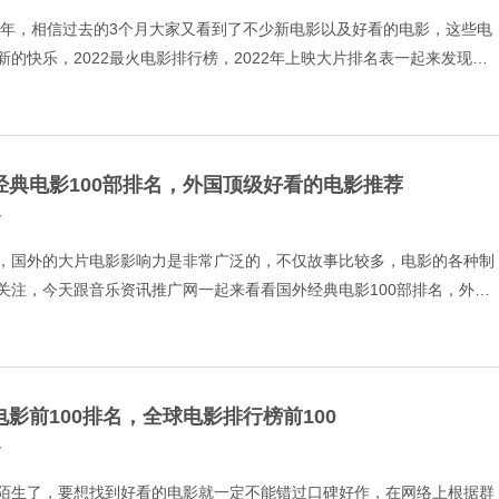
22年，相信过去的3个月大家又看到了不少新电影以及好看的电影，这些电
的快乐，2022最火电影排行榜，2022年上映大片排名表一起来发现。
倚天屠龙记之九阳 3.张三丰 4.龙云镇
经典电影100部排名，外国顶级好看的电影推荐
7
，国外的大片电影影响力是非常广泛的，不仅故事比较多，电影的各种制
关注，今天跟音乐资讯推广网一起来看看国外经典电影100部排名，外国
1.肖申克的救赎 9.7 2.阿甘正传 9.5 3
电影前100排名，全球电影排行榜前100
7
陌生了，要想找到好看的电影就一定不能错过口碑好作，在网络上根据群