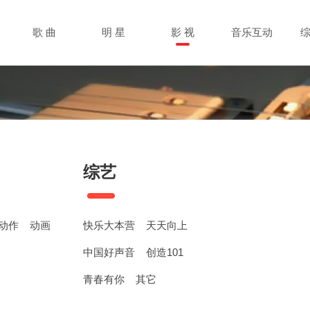
歌 曲
明 星
影 视
音乐互动
综艺
动作
动画
快乐大本营
天天向上
中国好声音
创造101
青春有你
其它