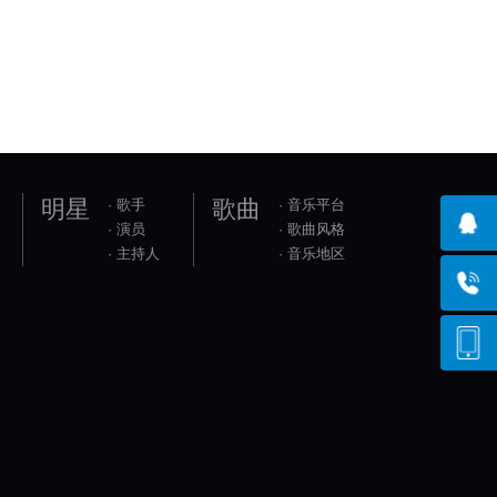
明星
歌曲
· 歌手
· 音乐平台
· 演员
· 歌曲风格
· 主持人
· 音乐地区