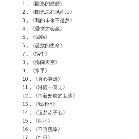
1，《隐形的翅膀》
2，《阳光总在风雨后》
3，《我的未来不是梦》
4，《爱拼才会赢》
5，《倔强》
6，《怒放的生命》
7，《蜗牛》
8，《海阔天空》
9，《水手》
10，《真心英雄》
11，《淋雨一直走》
12，《挥着翅膀的女孩》
13，《我相信》
14，《追梦赤子心》
15，《阿刁》
16，《不再犹豫》
17，《红日》