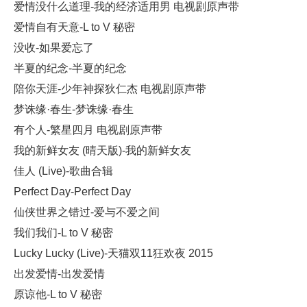
爱情没什么道理-我的经济适用男 电视剧原声带
爱情自有天意-L to V 秘密
没收-如果爱忘了
半夏的纪念-半夏的纪念
陪你天涯-少年神探狄仁杰 电视剧原声带
梦诛缘·春生-梦诛缘·春生
有个人-繁星四月 电视剧原声带
我的新鲜女友 (晴天版)-我的新鲜女友
佳人 (Live)-歌曲合辑
Perfect Day-Perfect Day
仙侠世界之错过-爱与不爱之间
我们我们-L to V 秘密
Lucky Lucky (Live)-天猫双11狂欢夜 2015
出发爱情-出发爱情
原谅他-L to V 秘密