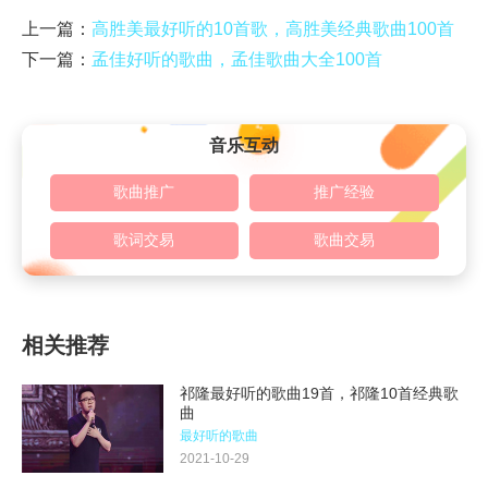
上一篇：
高胜美最好听的10首歌，高胜美经典歌曲100首
下一篇：
孟佳好听的歌曲，孟佳歌曲大全100首
音乐互动
歌曲推广
推广经验
歌词交易
歌曲交易
相关推荐
祁隆最好听的歌曲19首，祁隆10首经典歌
曲
最好听的歌曲
2021-10-29