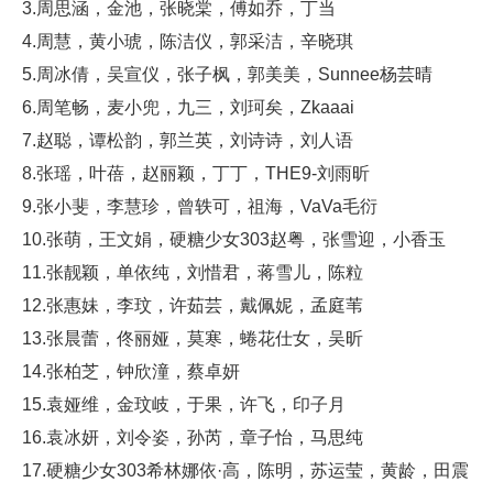
3.周思涵，金池，张晓棠，傅如乔，丁当
4.周慧，黄小琥，陈洁仪，郭采洁，辛晓琪
5.周冰倩，吴宣仪，张子枫，郭美美，Sunnee杨芸晴
6.周笔畅，麦小兜，九三，刘珂矣，Zkaaai
7.赵聪，谭松韵，郭兰英，刘诗诗，刘人语
8.张瑶，叶蓓，赵丽颖，丁丁，THE9-刘雨昕
9.张小斐，李慧珍，曾轶可，祖海，VaVa毛衍
10.张萌，王文娟，硬糖少女303赵粤，张雪迎，小香玉
11.张靓颖，单依纯，刘惜君，蒋雪儿，陈粒
12.张惠妹，李玟，许茹芸，戴佩妮，孟庭苇
13.张晨蕾，佟丽娅，莫寒，蜷花仕女，吴昕
14.张柏芝，钟欣潼，蔡卓妍
15.袁娅维，金玟岐，于果，许飞，印子月
16.袁冰妍，刘令姿，孙芮，章子怡，马思纯
17.硬糖少女303希林娜依·高，陈明，苏运莹，黄龄，田震