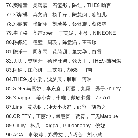
76.窦靖童，吴碧霞，石玺彤，陈红，THE9-喻言
77.邓紫棋，莫文蔚，杨千嬅，陈慧娴，容祖儿
78.邓丽君，张韶涵，刘若英，蔡健雅，蔡依林
79.崔子格，亮声open，丁芙妮，本兮，NINEONE
80.陈佩廷，程璧，周璇，陈意涵，王玉珍
81.陈乐一，周冬雨，黄绮珊，董文华，白雪
82.贝贝，樊桐舟，德乾旺姆，张火丁，THE9-陆柯燃
83.阿肆，庄心妍，王贰浪，胡66，司南
84.THE9-赵小棠，沈梦辰，脏脏，阿琳，
85.SING-马雪娇，李东秦，阿曼，九尾，秀子Shirley
86.Shagga.，姜小青，李唯，戴欣梦露，ZeRo1
87.Lina，黄薏帆，冲天小火箭，邵容，胡儆之
88.CRITTY，王丽坤，孟慧圆，贾青，三无Marblue
89.Chilly，林凡，Xigga，Billionhappy，倪妮
90.AGA，卓依婷，郑秀文，卢巧音，刘小慧