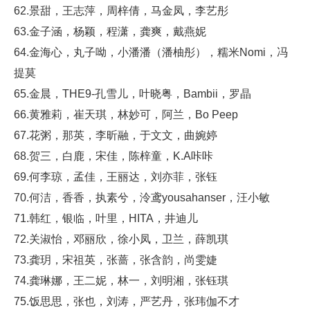
62.景甜，王志萍，周梓倩，马金凤，李艺彤
63.金子涵，杨颖，程潇，龚爽，戴燕妮
64.金海心，丸子呦，小潘潘（潘柚彤），糯米Nomi，冯
提莫
65.金晨，THE9-孔雪儿，叶晓粤，Bambii，罗晶
66.黄雅莉，崔天琪，林妙可，阿兰，Bo Peep
67.花粥，那英，李昕融，于文文，曲婉婷
68.贺三，白鹿，宋佳，陈梓童，K.A咔咔
69.何李琼，孟佳，王丽达，刘亦菲，张钰
70.何洁，香香，执素兮，泠鸢yousahanser，汪小敏
71.韩红，银临，叶里，HITA，井迪儿
72.关淑怡，邓丽欣，徐小凤，卫兰，薛凯琪
73.龚玥，宋祖英，张蔷，张含韵，尚雯婕
74.龚琳娜，王二妮，林一，刘明湘，张钰琪
75.饭思思，张也，刘涛，严艺丹，张玮伽不才