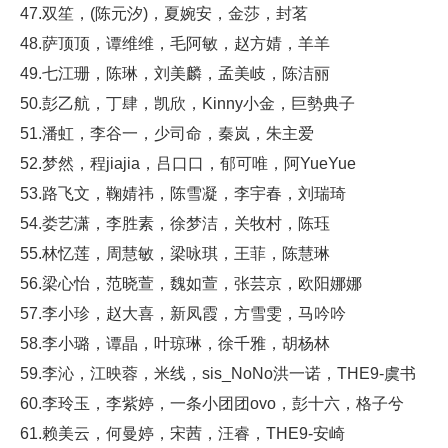
47.双笙，(陈元汐)，夏婉安，金莎，封茗
48.萨顶顶，谭维维，毛阿敏，赵方婧，羊羊
49.七江珊，陈琳，刘美麟，孟美岐，陈洁丽
50.彭乙航，丁肆，凯欣，Kinny小金，巨勢典子
51.潘虹，李谷一，少司命，秦岚，朱主爱
52.梦然，程jiajia，吕口口，郁可唯，阿YueYue
53.路飞文，鞠婧祎，陈雪凝，李宇春，刘瑞琦
54.娄艺潇，李胜素，徐梦洁，关牧村，陈珏
55.林忆莲，周慧敏，梁咏琪，王菲，陈慧琳
56.梁心怡，范晓萱，魏如萱，张芸京，欧阳娜娜
57.李小珍，赵大喜，新凤霞，方雪雯，马吟吟
58.李小璐，谭晶，叶琼琳，徐千雅，胡杨林
59.李沁，江映蓉，米线，sis_NoNo洪一诺，THE9-虞书
60.李玲玉，李紫婷，一条小团团ovo，彭十六，格子兮
61.赖美云，何曼婷，宋茜，汪睿，THE9-安崎