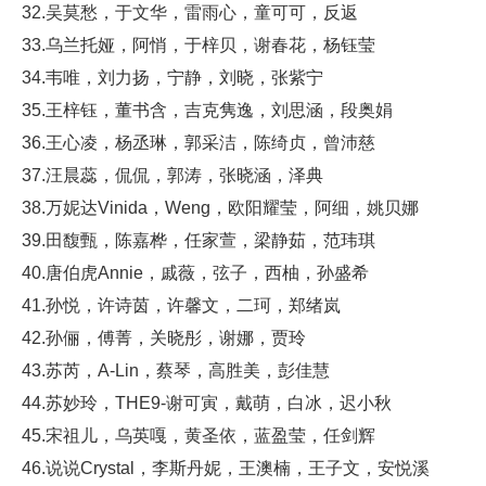
32.吴莫愁，于文华，雷雨心，童可可，反返
33.乌兰托娅，阿悄，于梓贝，谢春花，杨钰莹
34.韦唯，刘力扬，宁静，刘晓，张紫宁
35.王梓钰，董书含，吉克隽逸，刘思涵，段奥娟
36.王心凌，杨丞琳，郭采洁，陈绮贞，曾沛慈
37.汪晨蕊，侃侃，郭涛，张晓涵，泽典
38.万妮达Vinida，Weng，欧阳耀莹，阿细，姚贝娜
39.田馥甄，陈嘉桦，任家萱，梁静茹，范玮琪
40.唐伯虎Annie，戚薇，弦子，西柚，孙盛希
41.孙悦，许诗茵，许馨文，二珂，郑绪岚
42.孙俪，傅菁，关晓彤，谢娜，贾玲
43.苏芮，A-Lin，蔡琴，高胜美，彭佳慧
44.苏妙玲，THE9-谢可寅，戴萌，白冰，迟小秋
45.宋祖儿，乌英嘎，黄圣依，蓝盈莹，任剑辉
46.说说Crystal，李斯丹妮，王澳楠，王子文，安悦溪