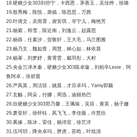
18.硬糖少女303刘些宁，卡西恩，茅善玉，吴佳烨，徐璐
19.殷秀梅，陈悦，唐嫣，陈思思，万茜
20.叶倩文，吴雨霏，谢安琪，岑宁儿，梅艳芳
21.杨紫，韩雪，陈近南，刘逸云，赵露思
22.杨烁，任素汐，贺敬轩，王大毛，乌兰图雅
23.杨乃文，魏如萱，周慧，林心如，林依晨
24.杨幂，刘梦妤，黄霄雲，戴羽彤，大籽
25.央金兰泽木秦，硬糖少女303陈卓璇，刘柏辛Lexie，阿
鲁阿卓，张碧晨
26.严凤英，周洁琼，姚晨，才旦卓玛，Yamy郭颖
27.玄觞，阿朵，付娜，周迅，迪丽热巴
28.欣硬糖少女303郑乃馨，王珮瑜，吴琼，黄英，杨子姗
29.萧亚轩，徐怀钰，凤飞飞，李佳薇，许慧欣
30.奚缘，陈冰，雷佳，杨沛宜，徐艺洋
31.伍珂玥，降央卓玛，胖虎，苏晗，叶炫清