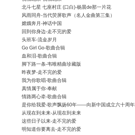
北斗七星 七座村庄 (口白)-杨晨de那一片花
风雨同舟-当代荧屏歌声（名人金曲第三集）
嫦娥奔月-神话中国
回到你身边-走不完的爱
头班车-流金岁月
Go Girl Go-歌曲合辑
血和泪-歌曲合辑
脚下路一条-韦唯精曲珍藏版
昨夜梦-走不完的爱
我为你歌唱-歌曲合辑
真情属于你-奉献
情路两心牵-歌曲合辑
是你给我爱-歌声飘扬60年——向新中国成立六十周
从现在到未来-从现在到未来
这些日子以来-走不完的爱
明知道你要离去-走不完的爱