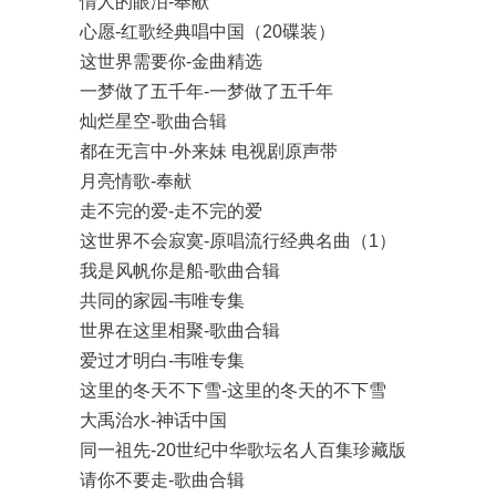
情人的眼泪-奉献
心愿-红歌经典唱中国（20碟装）
这世界需要你-金曲精选
一梦做了五千年-一梦做了五千年
灿烂星空-歌曲合辑
都在无言中-外来妹 电视剧原声带
月亮情歌-奉献
走不完的爱-走不完的爱
这世界不会寂寞-原唱流行经典名曲（1）
我是风帆你是船-歌曲合辑
共同的家园-韦唯专集
世界在这里相聚-歌曲合辑
爱过才明白-韦唯专集
这里的冬天不下雪-这里的冬天的不下雪
大禹治水-神话中国
同一祖先-20世纪中华歌坛名人百集珍藏版
请你不要走-歌曲合辑