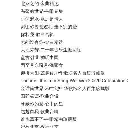
北京之约-金曲精选
温馨的世界-韦唯专集
小河淌水-永远是情人
谢谢你曾爱过我-走不完的爱
你和我-歌曲合辑
怎能没有你-金曲精选
大地芬芳-二十年音乐生涯回顾
盘古创世-神话中国
西窗月东窗月-渔家女
迎接太阳-20世纪中华歌坛名人百集珍藏版
Fortune - the Lolo Song-Wei Wei 20x20 Celebration C
金话筒世界-20世纪中华歌坛名人百集珍藏版
西部摇滚-歌曲合辑
珍藏你的爱-心中的星
超越自我-歌曲合辑
谁也离不了-韦唯精曲珍藏版
祝福北京-祝福北京