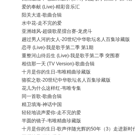
爱的奉献 (Live)-精彩音乐汇
阳关大道-歌曲合辑
水中花-走不完的爱
亚洲雄风-超级歌星擂台赛-龙虎斗
趟过男人河的女人-20世纪中华歌坛名人百集珍藏版
恋寻 (Live)-我是歌手第二季 第1期
重整河山待后生 (Live)-我是歌手第二季 突围赛
相信那一天 (TV Version)-歌曲合辑
十月是你的生日-韦唯精曲珍藏版
骆驼之歌-20世纪中华歌坛名人百集珍藏版
花儿为什么这样红-韦唯专集
同一首歌-歌曲合辑
精卫填海-神话中国
轻轻地说声爱你-走不完的爱
半圆的镜子-韦唯精曲珍藏版
十月是你的生日-歌声伴随光辉的50年（3）走进新时