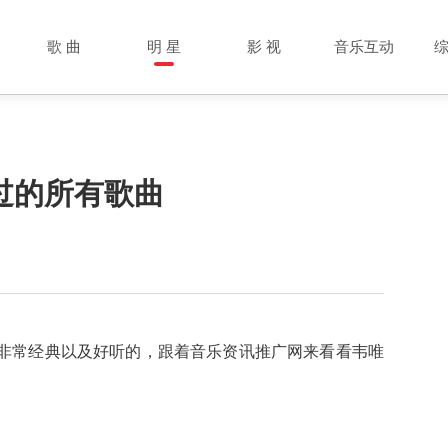
歌 曲
明 星
影 视
音乐互动
过的所有歌曲
非常经典以及好听的，跟着音乐资讯推广网来看看韦唯