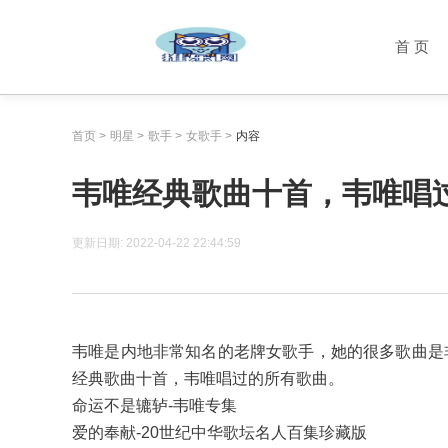
首 页
首页
>
明星
>
歌手
>
女歌手
>
内容
韦唯经典歌曲十首，韦唯唱
更新日期:
2022-04-22 22:44:59
韦唯是内地非常知名的老牌女歌手，她的很多歌曲是
经典歌曲十首，韦唯唱过的所有歌曲。
命运不是辘轳-韦唯专集
爱的奉献-20世纪中华歌坛名人百集珍藏版